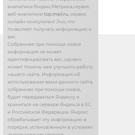
аналитики Яндекс.Метрика,сервис
веб-аналитики
top.mail.ru
, сервис
онлайн-консультант Jivo, что
позволяет получать информацию о
вас.
Собранная при помощи cookie
информация не может
ЕЛЕЦКИЕ КРУЖЕВА
идентифицировать вас, однако
может помочь нам улучшить работу
г. Елец, ул. Карла Маркса, 22
нашего сайта. Информация об
использовании вами данного сайта,
собранная при помощи cookie,
будет передаваться Яндексу и
храниться на сервере Яндекса в ЕС
ЗВОНИТЕ НАМ!
и Российской Федерации. Яндекс
обрабатывает эту информацию в
Интернет-магазин: 📱 +7 (901) 910-59-33
порядке, установленном в условиях
Заказ: 📱 +7 (980) 350-21-10
использования сервиса