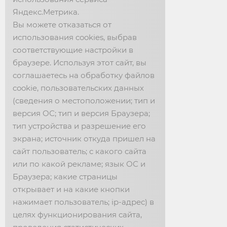
Яндекс.Метрика.
Фабрика: 📞 +7 (47467) 2-02-05
Вы можете отказаться от
📱 +7 (910) 742-11-22
использования cookies, выбрав
соответствующие настройки в
НОВОСТИ
браузере. Используя этот сайт, вы
соглашаетесь на обработку файлов
События фабрики
cookie, пользовательских данных
(сведения о местоположении; тип и
Видео
версия ОС; тип и версия Браузера;
График выставок
тип устройства и разрешение его
СМИ
экрана; источник откуда пришел на
сайт пользователь; с какого сайта
или по какой рекламе; язык ОС и
О НАС
Браузера; какие страницы
открывает и на какие кнопки
О компании
нажимает пользователь; ip-адрес) в
Политика конфиденциальности
целях функционирования сайта,