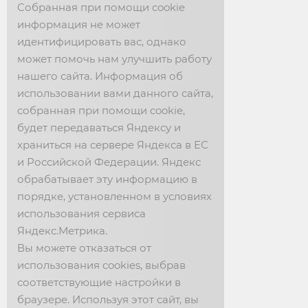
Собранная при помощи cookie
информация не может
ЕЛЕЦКИЕ КРУЖЕВА
идентифицировать вас, однако
может помочь нам улучшить работу
г. Елец, ул. Карла Маркса, 22
нашего сайта. Информация об
использовании вами данного сайта,
собранная при помощи cookie,
будет передаваться Яндексу и
храниться на сервере Яндекса в ЕС
ЗВОНИТЕ НАМ!
и Российской Федерации. Яндекс
обрабатывает эту информацию в
Интернет-магазин: 📱 +7 (901) 910-59-33
порядке, установленном в условиях
Заказ: 📱 +7 (980) 350-21-10
использования сервиса
Яндекс.Метрика.
Фабрика: 📞 +7 (47467) 2-02-05
Вы можете отказаться от
📱 +7 (910) 742-11-22
использования cookies, выбрав
соответствующие настройки в
НОВОСТИ
браузере. Используя этот сайт, вы