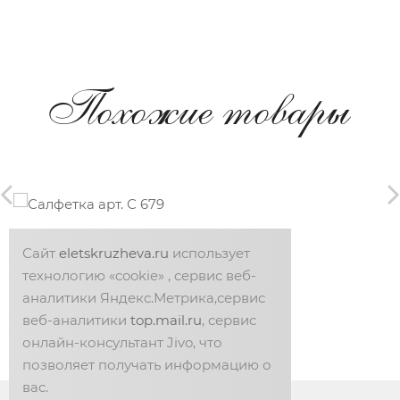
Похожие товары
Салфетка арт. С 679
Сайт
eletskruzheva.ru
использует
технологию «cookie» , сервис веб-
аналитики Яндекс.Метрика,сервис
веб-аналитики
top.mail.ru
, сервис
онлайн-консультант Jivo, что
позволяет получать информацию о
вас.