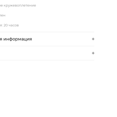
ое кружевоплетение
лен
я:
20 часов
я информация