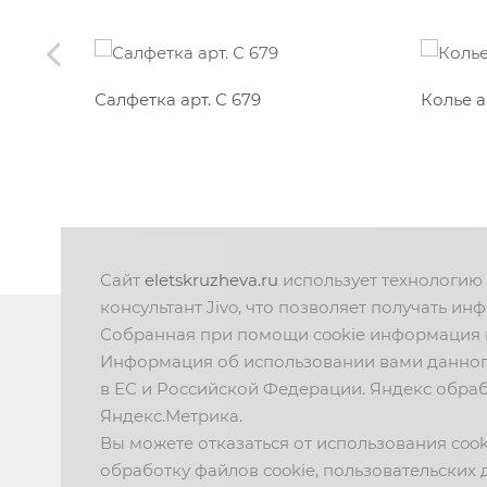
Салфетка арт. С 679
Колье а
Сайт
eletskruzheva.ru
использует технологию 
консультант Jivo, что позволяет получать ин
Собранная при помощи cookie информация н
Информация об использовании вами данного 
ЕЛЕЦКИЕ КРУЖЕВА
в ЕС и Российской Федерации. Яндекс обраб
Яндекс.Метрика.
г. Елец, ул. Карла Маркса, 22
Вы можете отказаться от использования cook
обработку файлов cookie, пользовательских 