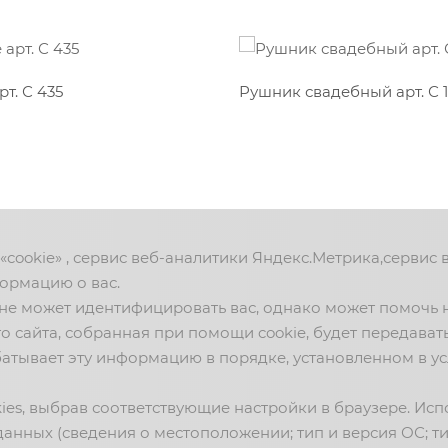
рт. С 435
Рушник свадебный арт. С 
«cookie» , сервис веб-аналитики Яндекс.Метрика,сервис
формацию о вас.
е может идентифицировать вас, однако может помочь н
сайта, собранная при помощи cookie, будет передавать
ЗВОНИТЕ НАМ!
НОВОСТ
атывает эту информацию в порядке, установленном в у
Интернет-магазин: 📱 +7 (901) 910-59-33
События 
ies, выбрав соответствующие настройки в браузере. Испо
Заказ: 📱 +7 (980) 350-21-10
Видео
данных (сведения о местоположении; тип и версия ОС; ти