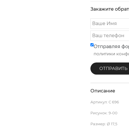
Закажите обра
Отправляя фо
политики конф
Описание
Артикул:
С 696
Рисунок:
9-00
Размер:
Ø 17,5