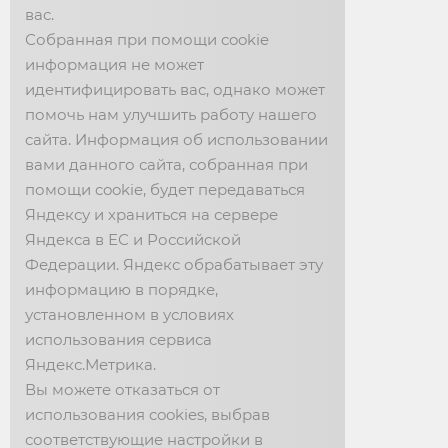
вас.
Интернет-магазин: 📱 +7 (901) 910-59-33
Собранная при помощи cookie
информация не может
Заказ: 📱 +7 (980) 350-21-10
идентифицировать вас, однако может
Фабрика: 📞 +7 (47467) 2-02-05
помочь нам улучшить работу нашего
📱 +7 (910) 742-11-22
сайта. Информация об использовании
вами данного сайта, собранная при
помощи cookie, будет передаваться
НОВОСТИ
Яндексу и храниться на сервере
Яндекса в ЕС и Российской
События фабрики
Федерации. Яндекс обрабатывает эту
Видео
информацию в порядке,
установленном в условиях
График выставок
использования сервиса
СМИ
Яндекс.Метрика.
Вы можете отказаться от
О НАС
использования cookies, выбрав
соответствующие настройки в