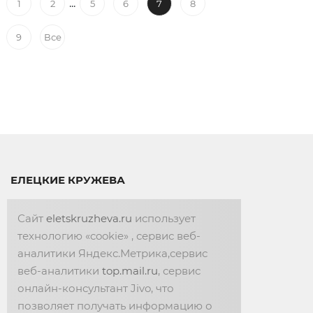
...
1
2
5
6
7
8
9
Все
ЕЛЕЦКИЕ КРУЖЕВА
г. Елец, ул. Карла Маркса, 22
Сайт
eletskruzheva.ru
использует
технологию «cookie» , сервис веб-
аналитики Яндекс.Метрика,сервис
веб-аналитики
top.mail.ru
, сервис
онлайн-консультант Jivo, что
ЗВОНИТЕ НАМ!
позволяет получать информацию о