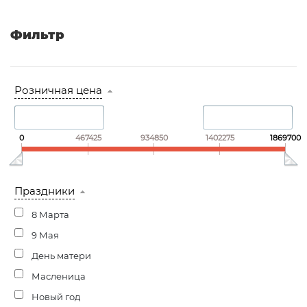
Фильтр
Розничная цена
0
467425
934850
1402275
1869700
Праздники
8 Марта
9 Мая
День матери
Масленица
Новый год