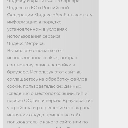
Яндексу и храниться на сервере
Фабрика: 📞 +7 (47467) 2-02-05
Яндекса в ЕС и Российской
📱 +7 (910) 742-11-22
Федерации. Яндекс обрабатывает эту
информацию в порядке,
НОВОСТИ
установленном в условиях
использования сервиса
Яндекс.Метрика.
События фабрики
Вы можете отказаться от
Видео
использования cookies, выбрав
График выставок
соответствующие настройки в
браузере. Используя этот сайт, вы
СМИ
соглашаетесь на обработку файлов
cookie, пользовательских данных
О НАС
(сведения о местоположении; тип и
версия ОС; тип и версия Браузера; тип
О компании
устройства и разрешение его экрана;
источник откуда пришел на сайт
Политика конфиденциальности
пользователь; с какого сайта или по